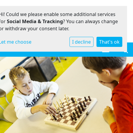
Hi! Could we please enable some additional services
for
Social Media & Tracking
? You can always change
or withdraw your consent later.
Let me choose
I decline
That's ok
Toggle navi